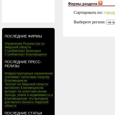
Фирмы раздела
Сортировать по:
город
Выберите регион:
ПОСЛЕДНИЕ ФИРМЫ
Управление Росреестра по
Амурской области
Стройэксперт Белогорск
Стройэксперт Благовещенск
ПОСЛЕДНИЕ ПРЕСС-
РЕЛИЗЫ
Инфраструктурные ограничения
усиливают налоговую нагрузку
Благовещенска
Экспорт из Амурской области:
как бизнес Благовещенска
выходит на азиатские рынки
Аренда, земля и недвижимость в
Благовещенске: что выгоднее
для малого бизнеса Амурской
области
ПОСЛЕДНИЕ СТАТЬИ