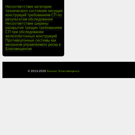
Несоответствие категории
технического состояния несущих
конструкций требованиям СП по
результатам обследования
Несоответствие ширины
раскрытия трещин требованиям
СП при обследовании
железобетонных конструкций
Противоугонные системы как
механизм управляемого риска в
Благовещенске
© 2013-
2026
Бизнес Благовещенск