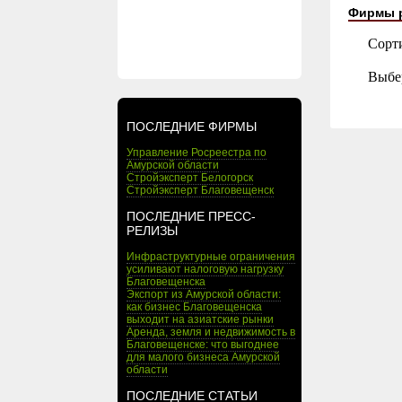
Фирмы 
Сорт
Выбе
ПОСЛЕДНИЕ ФИРМЫ
Управление Росреестра по
Амурской области
Стройэксперт Белогорск
Стройэксперт Благовещенск
ПОСЛЕДНИЕ ПРЕСС-
РЕЛИЗЫ
Инфраструктурные ограничения
усиливают налоговую нагрузку
Благовещенска
Экспорт из Амурской области:
как бизнес Благовещенска
выходит на азиатские рынки
Аренда, земля и недвижимость в
Благовещенске: что выгоднее
для малого бизнеса Амурской
области
ПОСЛЕДНИЕ СТАТЬИ