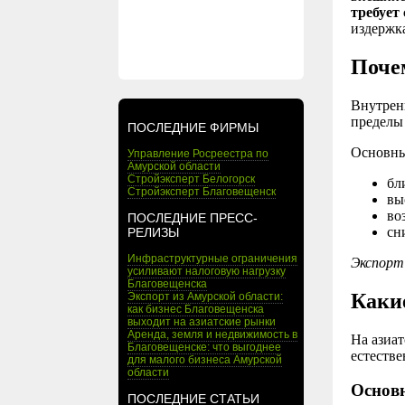
требует
издержк
Поче
Внутрен
пределы
ПОСЛЕДНИЕ ФИРМЫ
Основны
Управление Росреестра по
Амурской области
Стройэксперт Белогорск
бл
Стройэксперт Благовещенск
вы
во
ПОСЛЕДНИЕ ПРЕСС-
сн
РЕЛИЗЫ
Инфраструктурные ограничения
Экспорт 
усиливают налоговую нагрузку
Благовещенска
Каки
Экспорт из Амурской области:
как бизнес Благовещенска
выходит на азиатские рынки
Аренда, земля и недвижимость в
На азиат
Благовещенске: что выгоднее
естеств
для малого бизнеса Амурской
области
Основ
ПОСЛЕДНИЕ СТАТЬИ