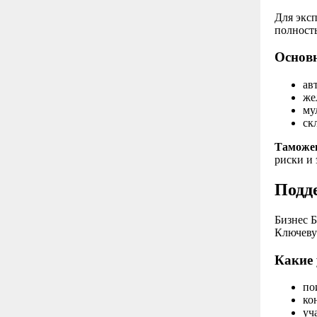
Для эксп
полност
Основ
ав
же
му
ск
Таможен
риски и 
Подд
Бизнес 
Ключеву
Какие 
по
ко
уч