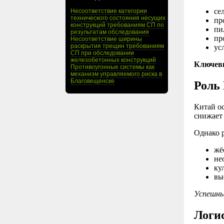
се
Несоответствие категории
технического состояния несущих
пр
конструкций требованиям СП по
пи
результатам обследования
пр
Несоответствие ширины
раскрытия трещин требованиям
ус
СП при обследовании
железобетонных конструкций
Ключев
Противоугонные системы как
механизм управляемого риска в
Благовещенске
Роль
Китай о
снижает
Однако 
жё
не
ку
вы
Успешны
Логи