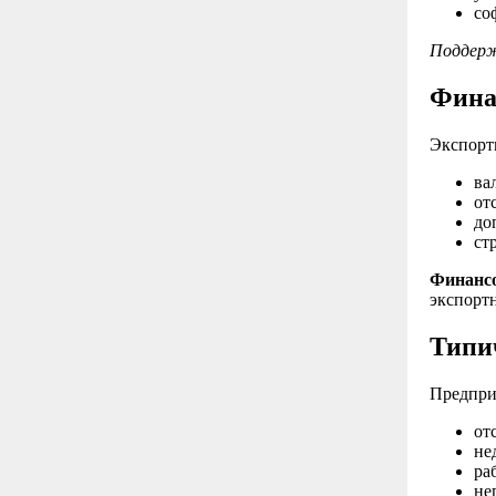
со
Поддержк
Фина
Экспортн
ва
от
до
ст
Финансо
экспортн
Типи
Предпри
от
не
ра
не