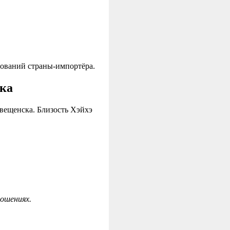
бований страны-импортёра.
ска
вещенска. Близость Хэйхэ
ошениях.