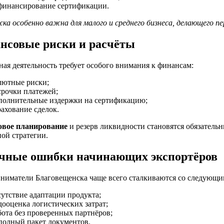
финансирование сертификации.
а особенно важна для малого и среднего бизнеса, делающего п
нсовые риски и расчёты
ая деятельность требует особого внимания к финансам:
лютные риски;
срочки платежей;
полнительные издержки на сертификацию;
рахование сделок.
вое планирование
и резерв ликвидности становятся обязатель
ой стратегии.
чные ошибки начинающих экспортёров
ниматели Благовещенска чаще всего сталкиваются со следующи
сутствие адаптации продукта;
дооценка логистических затрат;
бота без проверенных партнёров;
полный пакет документов.