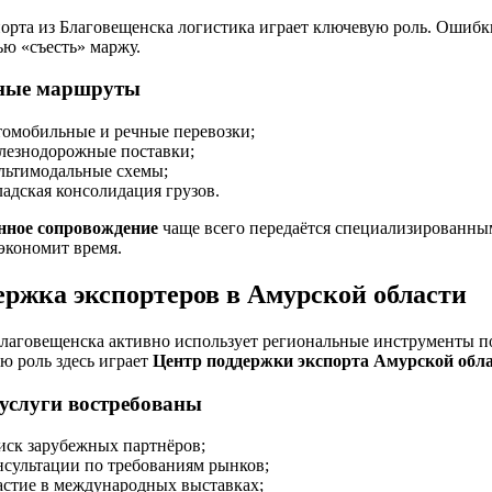
орта из Благовещенска логистика играет ключевую роль. Ошибки
ью «съесть» маржу.
ные маршруты
томобильные и речные перевозки;
лезнодорожные поставки;
льтимодальные схемы;
ладская консолидация грузов.
ное сопровождение
чаще всего передаётся специализированны
экономит время.
ержка экспортеров в Амурской области
Благовещенска активно использует региональные инструменты п
ю роль здесь играет
Центр поддержки экспорта Амурской обл
услуги востребованы
иск зарубежных партнёров;
нсультации по требованиям рынков;
астие в международных выставках;