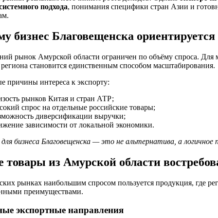
 системного подхода
, понимания специфики стран Азии и готов
ам.
му бизнес Благовещенска ориентируется 
ний рынок Амурской области ограничен по объёму спроса. Для 
 региона становится единственным способом масштабирования.
е причины интереса к экспорту:
изость рынков Китая и стран АТР;
сокий спрос на отдельные российские товары;
зможность диверсификации выручки;
ижение зависимости от локальной экономики.
для бизнеса Благовещенска — это не альтернатива, а логичное
е товары из Амурской области востребо
ских рынках наибольшим спросом пользуется продукция, где ре
енными преимуществами.
ные экспортные направления