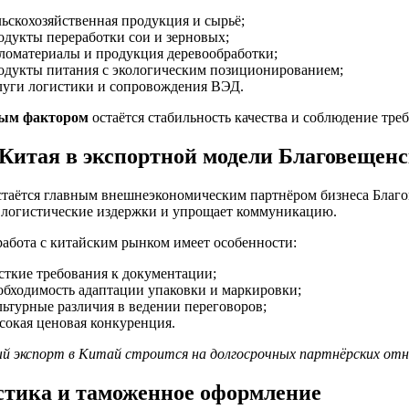
льскохозяйственная продукция и сырьё;
одукты переработки сои и зерновых;
ломатериалы и продукция деревообработки;
одукты питания с экологическим позиционированием;
луги логистики и сопровождения ВЭД.
ым фактором
остаётся стабильность качества и соблюдение тре
 Китая в экспортной модели Благовещен
стаётся главным внешнеэкономическим партнёром бизнеса Благо
 логистические издержки и упрощает коммуникацию.
работа с китайским рынком имеет особенности:
сткие требования к документации;
обходимость адаптации упаковки и маркировки;
льтурные различия в ведении переговоров;
сокая ценовая конкуренция.
й экспорт в Китай строится на долгосрочных партнёрских отн
стика и таможенное оформление