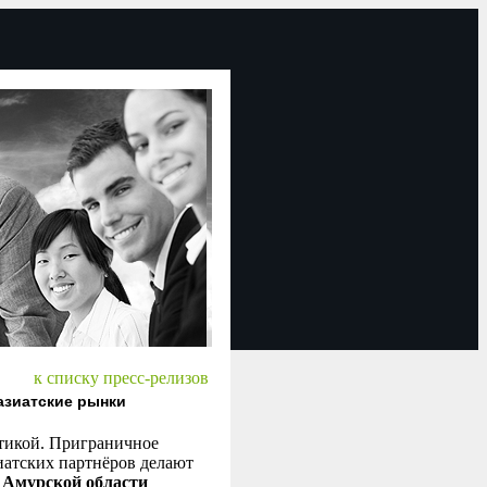
к списку пресс-релизов
азиатские рынки
отикой. Приграничное
иатских партнёров делают
з Амурской области