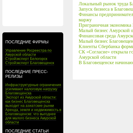
Локальный рынок труда Бл
Запуск бизнеса в Благове
Финансы предпринимателей
маржу
Приграничная экономика Б
Малый бизнес Амурской о
Финансовая среда Амурск
Малый бизнес Благовещен
ПОСЛЕДНИЕ ФИРМЫ
Клиенты Сбербанка форми
Управление Росреестра по
СК «Согласие» открыла го
Амурской области
Амурской области
Стройэксперт Белогорск
В Благовещенске начинающ
Стройэксперт Благовещенск
ПОСЛЕДНИЕ ПРЕСС-
РЕЛИЗЫ
Инфраструктурные ограничения
усиливают налоговую нагрузку
Благовещенска
Экспорт из Амурской области:
как бизнес Благовещенска
выходит на азиатские рынки
Аренда, земля и недвижимость в
Благовещенске: что выгоднее
для малого бизнеса Амурской
области
ПОСЛЕДНИЕ СТАТЬИ