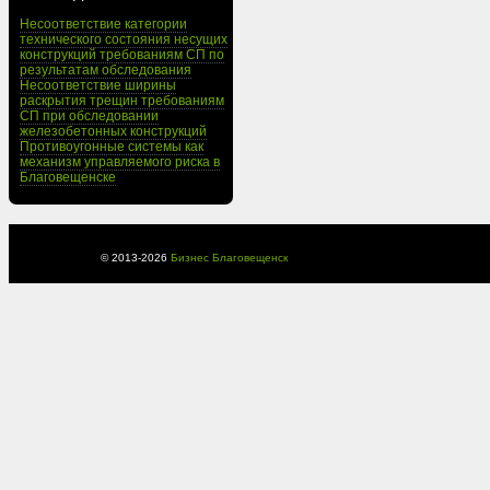
Несоответствие категории
технического состояния несущих
конструкций требованиям СП по
результатам обследования
Несоответствие ширины
раскрытия трещин требованиям
СП при обследовании
железобетонных конструкций
Противоугонные системы как
механизм управляемого риска в
Благовещенске
© 2013-
2026
Бизнес Благовещенск