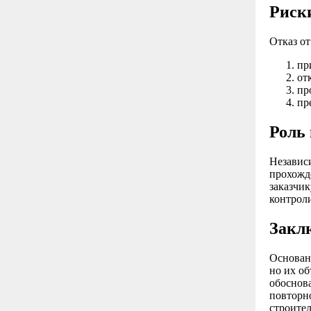
Риски
Отказ о
пр
от
пр
пр
Роль
Независи
прохожд
заказчи
контрол
Закл
Основан
но их о
обоснов
повторно
строите