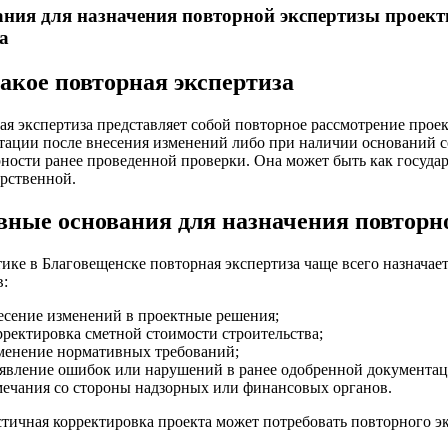
ния для назначения повторной экспертизы проек
а
акое повторная экспертиза
я экспертиза представляет собой повторное рассмотрение проек
тации после внесения изменений либо при наличии оснований с
ности ранее проведенной проверки. Она может быть как государ
арственной.
вные основания для назначения повторн
тике в Благовещенске повторная экспертиза чаще всего назнача
в:
есение изменений в проектные решения;
рректировка сметной стоимости строительства;
менение нормативных требований;
явление ошибок или нарушений в ранее одобренной документац
мечания со стороны надзорных или финансовых органов.
тичная корректировка проекта может потребовать повторного э