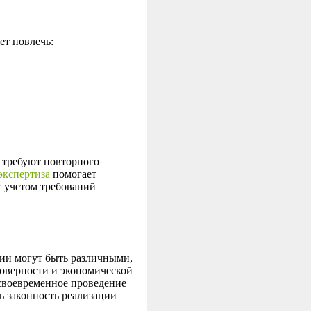
ет повлечь:
я требуют повторного
экспертиза
помогает
с учетом требований
ии могут быть различными,
товерности и экономической
 своевременное проведение
ь законность реализации