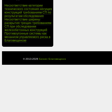
Несоответствие категории
технического состояния несущих
конструкций требованиям СП по
результатам обследования
Несоответствие ширины
раскрытия трещин требованиям
СП при обследовании
железобетонных конструкций
Противоугонные системы как
механизм управляемого риска в
Благовещенске
© 2013-
2026
Бизнес Благовещенск