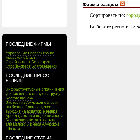
Фирмы раздела
Сортировать по:
город
Выберите регион:
ПОСЛЕДНИЕ ФИРМЫ
Управление Росреестра по
Амурской области
Стройэксперт Белогорск
Стройэксперт Благовещенск
ПОСЛЕДНИЕ ПРЕСС-
РЕЛИЗЫ
Инфраструктурные ограничения
усиливают налоговую нагрузку
Благовещенска
Экспорт из Амурской области:
как бизнес Благовещенска
выходит на азиатские рынки
Аренда, земля и недвижимость в
Благовещенске: что выгоднее
для малого бизнеса Амурской
области
ПОСЛЕДНИЕ СТАТЬИ