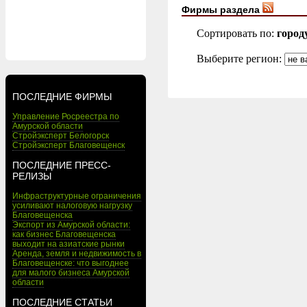
Фирмы раздела
Сортировать по:
город
Выберите регион:
ПОСЛЕДНИЕ ФИРМЫ
Управление Росреестра по
Амурской области
Стройэксперт Белогорск
Стройэксперт Благовещенск
ПОСЛЕДНИЕ ПРЕСС-
РЕЛИЗЫ
Инфраструктурные ограничения
усиливают налоговую нагрузку
Благовещенска
Экспорт из Амурской области:
как бизнес Благовещенска
выходит на азиатские рынки
Аренда, земля и недвижимость в
Благовещенске: что выгоднее
для малого бизнеса Амурской
области
ПОСЛЕДНИЕ СТАТЬИ