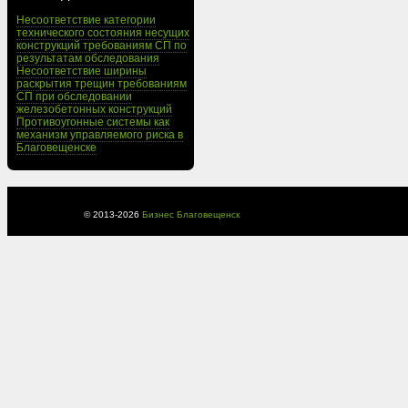
Несоответствие категории
технического состояния несущих
конструкций требованиям СП по
результатам обследования
Несоответствие ширины
раскрытия трещин требованиям
СП при обследовании
железобетонных конструкций
Противоугонные системы как
механизм управляемого риска в
Благовещенске
© 2013-
2026
Бизнес Благовещенск