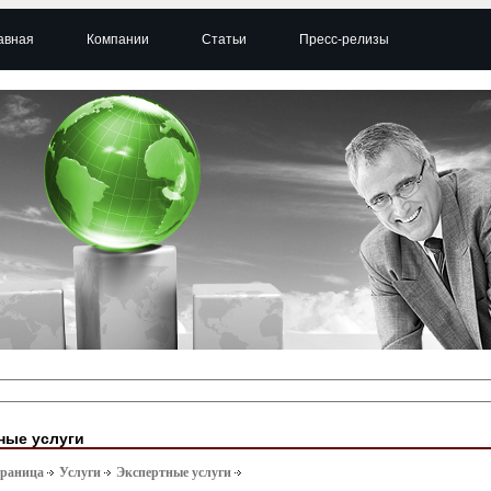
авная
Компании
Статьи
Пресс-релизы
ные услуги
траница
Услуги
Экспертные услуги