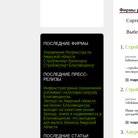
Фирмы 
Сорт
Выбе
ПОСЛЕДНИЕ ФИРМЫ
1.
Строй
Управление Росреестра по
регион: 
Амурской области
kiliemao
Стройэксперт Белогорск
Стройэксперт Благовещенск
- строй
последу
ПОСЛЕДНИЕ ПРЕСС-
РЕЛИЗЫ
Инфраструктурные ограничения
2.
Строй
усиливают налоговую нагрузку
Благовещенска
регион: 
Экспорт из Амурской области:
viloklas
как бизнес Благовещенска
выходит на азиатские рынки
Наша эк
Аренда, земля и недвижимость в
досудебн
Благовещенске: что выгоднее
для малого бизнеса Амурской
области
3.
Амур
ПОСЛЕДНИЕ СТАТЬИ