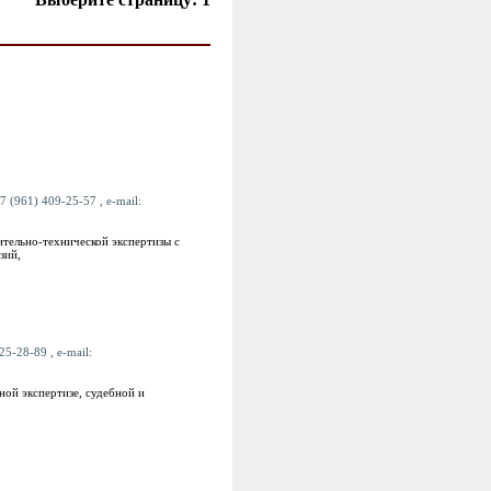
7 (961) 409-25-57 , e-mail:
ительно-технической экспертизы с
зий,
25-28-89 , e-mail:
ной экспертизе, судебной и