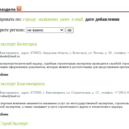
раздела
ировать по:
городу
названию
цене
e-mail
дате добавления
рите регион:
эксперт Белогорск
Благовещенск , адрес: 676855, Амурская область, г, Белогорск, ул. Чехова, д. 50 , телефон: +
slesde@mail.ru
экспертиза/технический надзор, судебная строительная экспертиза проводятся службой стро
ющим оформлением документов, которые являются достаточными для представления претен
эксперт Благовещенск
Благовещенск , адрес: 675000, г. Благовещенск, ул. Студенческая, д. 13 , телефон: +7 (961) 4
ovabar@mail.ru
спертная компания занимается оказанием услуг по негосударственной экспертизе, строитель
ой экспертизе, а также оказывает услуги строительного аудита и технического надзора.
СтройЭксперт